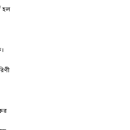
থ হল
ে।
রিণী
ধকর