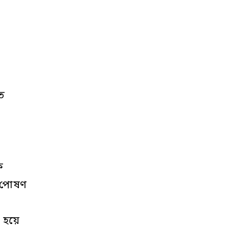
িত
ে
ব পোষণ
হয়ে