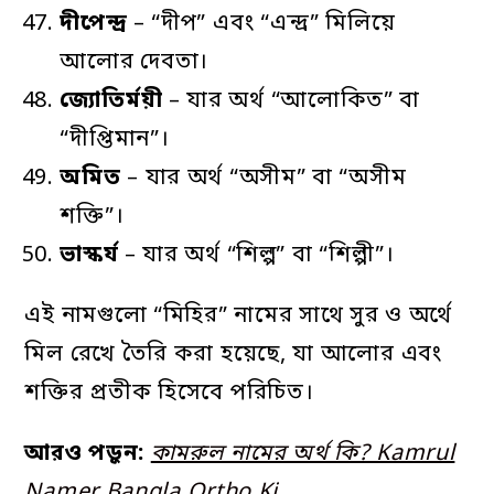
দীপেন্দ্র
– “দীপ” এবং “এন্দ্র” মিলিয়ে
আলোর দেবতা।
জ্যোতির্ময়ী
– যার অর্থ “আলোকিত” বা
“দীপ্তিমান”।
অমিত
– যার অর্থ “অসীম” বা “অসীম
শক্তি”।
ভাস্কর্য
– যার অর্থ “শিল্প” বা “শিল্পী”।
এই নামগুলো “মিহির” নামের সাথে সুর ও অর্থে
মিল রেখে তৈরি করা হয়েছে, যা আলোর এবং
শক্তির প্রতীক হিসেবে পরিচিত।
আরও পড়ুন:
কামরুল নামের অর্থ কি? Kamrul
Namer Bangla Ortho Ki