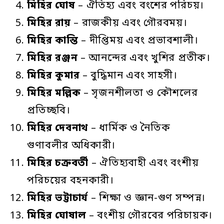
মিহির
ঘোষ
– ঐতিহ্য এবং বংশের পরিচয়।
মিহির
রায়
– রাজকীয় এবং গৌরবময়।
মিহির
কান্তি
– দীপ্তিময় এবং প্রভাবশালী।
মিহির
রঞ্জন
– আনন্দের এবং খুশির প্রতীক।
মিহির
কুমার
– বুদ্ধিমান এবং সাহসী।
মিহির
মল্লিক
– সৃজনশীলতা ও কৌশলের
প্রতিচ্ছবি।
মিহির
দেবনাথ
– ধার্মিক ও নৈতিক
গুণাবলীর অধিকারী।
মিহির
চক্রবর্তী
– ঐতিহ্যবাহী এবং বংশীয়
পরিচয়ের বহনকারী।
মিহির
ভট্টাচার্য
– শিক্ষা ও জ্ঞান-গুণ সম্পন্ন।
মিহির
ঘোষাল
– বংশীয় গৌরবের পরিচায়ক।