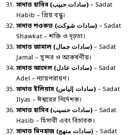
সাদাত
হাবিব
(سادات حبيب)
– Sadat
Habib – প্রিয় বন্ধু।
সাদাত
শওকত
(سادات شوكت)
– Sadat
Shawkat – শক্তি ও দৃঢ়তা।
সাদাত
জামাল
(سادات جمال)
– Sadat
Jamal – সুন্দর ও আকর্ষণীয়।
সাদাত
আদেল
(سادات عادل)
– Sadat
Adel – ন্যায়পরায়ণ।
সাদাত
ইলিয়াস
(سادات إلياس)
– Sadat
Ilyas – ঈশ্বরের নির্দেশক।
সাদাত
হাসিব
(سادات حسيب)
– Sadat
Hasib – হিসাবী এবং বিচারক।
সাদাত
মিনহাজ
(سادات منهج)
– Sadat