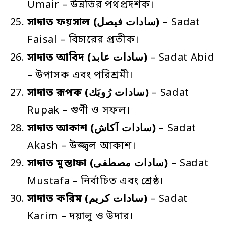
Umair – উন্নতির পথপ্রদর্শক।
সাদাত
ফয়সাল
(سادات فيصل)
– Sadat
Faisal – বিচারের প্রতীক।
সাদাত
আবিদ
(سادات عابد)
– Sadat Abid
– উপাসক এবং পরিশ্রমী।
সাদাত
রূপক
(سادات رُوبَك)
– Sadat
Rupak – গুণী ও সফল।
সাদাত
আকাশ
(سادات آكاش)
– Sadat
Akash – উজ্জ্বল আকাশ।
সাদাত
মুস্তাফা
(سادات مصطفى)
– Sadat
Mustafa – নির্বাচিত এবং শ্রেষ্ঠ।
সাদাত
করিম
(سادات كريم)
– Sadat
Karim – দয়ালু ও উদার।