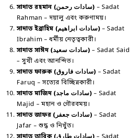
সাদাত
রহমান
(سادات رحمن)
– Sadat
Rahman – দয়ালু এবং করুণাময়।
সাদাত
ইব্রাহিম
(سادات ابراهيم)
– Sadat
Ibrahim – ধর্মীয় নেতৃত্বকারী।
সাদাত
সাঈদ
(سادات سعيد)
– Sadat Said
– সুখী এবং আনন্দিত।
সাদাত
ফারুক
(سادات فاروق)
– Sadat
Faruq – সত্যের বিচ্ছিন্নকারী।
সাদাত
মাজিদ
(سادات ماجد)
– Sadat
Majid – মহান ও গৌরবময়।
সাদাত
জাফর
(سادات جعفر)
– Sadat
Jafar – শুদ্ধ ও নিখুঁত।
সাদাত
তারিক
(سادات طارق)
– Sadat