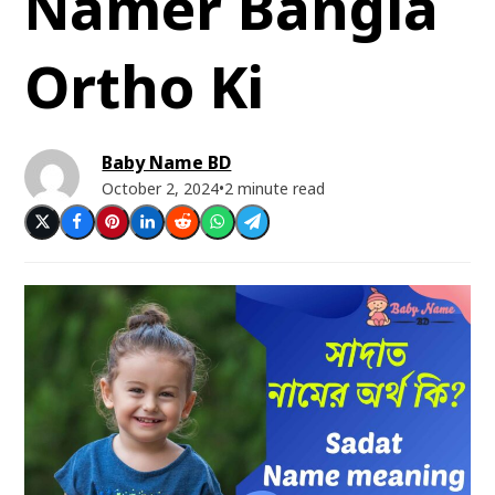
Namer Bangla
Ortho Ki
Baby Name BD
October 2, 2024
•
2 minute read
Post
Share
Share
Share
Post
Share
Share
on
on
on
on
on
via
via
X
Facebook
Pinterest
LinkedIn
Reddit
Whatsapp
Telegram