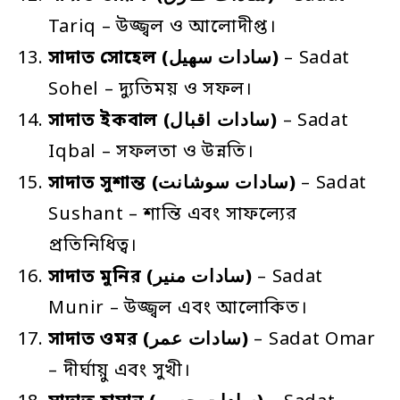
Tariq – উজ্জ্বল ও আলোদীপ্ত।
সাদাত
সোহেল
(سادات سهيل)
– Sadat
Sohel – দ্যুতিময় ও সফল।
সাদাত
ইকবাল
(سادات اقبال)
– Sadat
Iqbal – সফলতা ও উন্নতি।
সাদাত
সুশান্ত
(سادات سوشانت)
– Sadat
Sushant – শান্তি এবং সাফল্যের
প্রতিনিধিত্ব।
সাদাত
মুনির
(سادات منير)
– Sadat
Munir – উজ্জ্বল এবং আলোকিত।
সাদাত
ওমর
(سادات عمر)
– Sadat Omar
– দীর্ঘায়ু এবং সুখী।