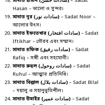
সাদাত
হাসান
(سادات حسن)
– Sadat
Hasan – ভালো ও সুন্দর।
সাদাত
নূর
(سادات نور)
– Sadat Noor –
আলোর উৎস।
সাদাত
ইফতেখার
(سادات افتخار)
– Sadat
Iftikhar – গৌরব এবং সম্মান।
সাদাত
রফিক
(سادات رفيق)
– Sadat
Rafiq – সঙ্গী এবং সহযোগী।
সাদাত
রুহুল
(سادات روحول)
– Sadat
Ruhul – আত্মার প্রতিনিধি।
সাদাত
বিল্লাল
(سادات بلال)
– Sadat Bilal
– দয়ালু ও সহানুভূতিশীল।
সাদাত
উমাইর
(سادات عمير)
– Sadat