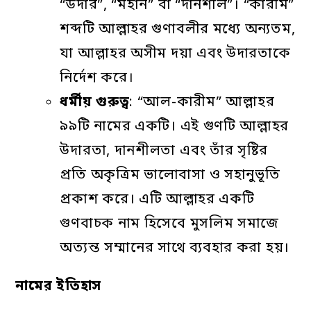
“উদার”, “মহান” বা “দানশীল”। “কারীম”
শব্দটি আল্লাহর গুণাবলীর মধ্যে অন্যতম,
যা আল্লাহর অসীম দয়া এবং উদারতাকে
নির্দেশ করে।
ধর্মীয়
গুরুত্ব
: “আল-কারীম” আল্লাহর
৯৯টি নামের একটি। এই গুণটি আল্লাহর
উদারতা, দানশীলতা এবং তাঁর সৃষ্টির
প্রতি অকৃত্রিম ভালোবাসা ও সহানুভূতি
প্রকাশ করে। এটি আল্লাহর একটি
গুণবাচক নাম হিসেবে মুসলিম সমাজে
অত্যন্ত সম্মানের সাথে ব্যবহার করা হয়।
নামের
ইতিহাস