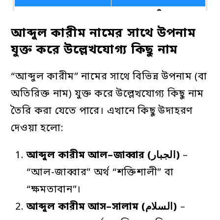
عَبْدُ الْكَرِيْمِ
আরবি বানান:
আব্দুল কারীম নামের সাথে উপনাম
যুক্ত করে উল্লেখযোগ্য কিছু নাম
এটি কি ইসলামিক
হ্যাঁ
নাম
“আব্দুল কারীম” নামের সাথে বিভিন্ন উপনাম (বা
অতিরিক্ত নাম) যুক্ত করে উল্লেখযোগ্য কিছু নাম
তৈরি করা যেতে পারে। এখানে কিছু উদাহরণ
দেওয়া হলো:
আব্দুল
কারীম
আল
–
জাব্বার
(الجبار)
–
“আল-জাব্বার” অর্থ “শক্তিশালী” বা
“ক্ষমতাবান”।
আব্দুল
কারীম
আস
–
সালাম
(السلام)
–