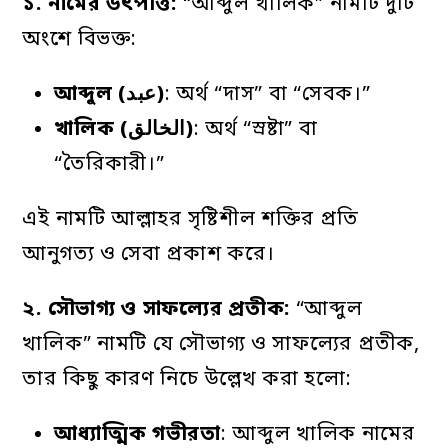
১
.
নামের
উৎপত্তি:
“আব্দুল খালিক” নামটি দুটি
অংশে বিভক্ত:
আব্দুল
(عبد)
: অর্থ “দাস” বা “সেবক।”
খালিক
(الخالق)
: অর্থ “স্রষ্টা” বা
“তৈরিকারী।”
এই নামটি আল্লাহর সৃষ্টিশীল শক্তির প্রতি
আনুগত্য ও সেবা প্রকাশ করে।
২
.
সৌভাগ্য
ও
সাফল্যের
প্রতীক
:
“আব্দুল
খালিক” নামটি যে সৌভাগ্য ও সাফল্যের প্রতীক,
তার কিছু কারণ নিচে উল্লেখ করা হলো:
আধ্যাত্মিক
গভীরতা
: আব্দুল খালিক নামের