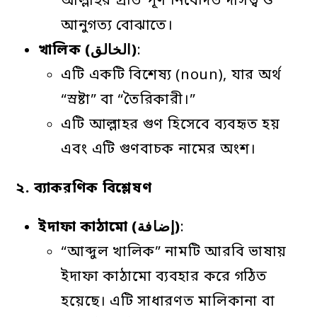
আল্লাহর প্রতি পূর্ণ নিবেদিত দাসত্ব ও
আনুগত্য বোঝাতে।
খালিক
(الخالق)
:
এটি একটি বিশেষ্য (noun), যার অর্থ
“স্রষ্টা” বা “তৈরিকারী।”
এটি আল্লাহর গুণ হিসেবে ব্যবহৃত হয়
এবং এটি গুণবাচক নামের অংশ।
২
.
ব্যাকরণিক
বিশ্লেষণ
ইদাফা
কাঠামো
(إضافة)
:
“আব্দুল খালিক” নামটি আরবি ভাষায়
ইদাফা কাঠামো ব্যবহার করে গঠিত
হয়েছে। এটি সাধারণত মালিকানা বা