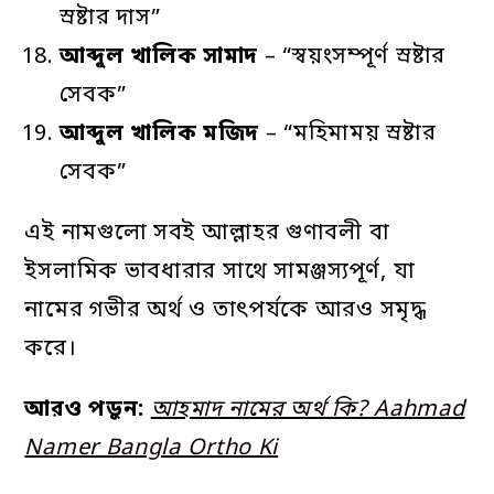
স্রষ্টার দাস”
আব্দুল
খালিক
সামাদ
– “স্বয়ংসম্পূর্ণ স্রষ্টার
সেবক”
আব্দুল
খালিক
মজিদ
– “মহিমাময় স্রষ্টার
সেবক”
এই নামগুলো সবই আল্লাহর গুণাবলী বা
ইসলামিক ভাবধারার সাথে সামঞ্জস্যপূর্ণ, যা
নামের গভীর অর্থ ও তাৎপর্যকে আরও সমৃদ্ধ
করে।
আরও পড়ুন:
আহমাদ নামের অর্থ কি? Aahmad
Namer Bangla Ortho Ki