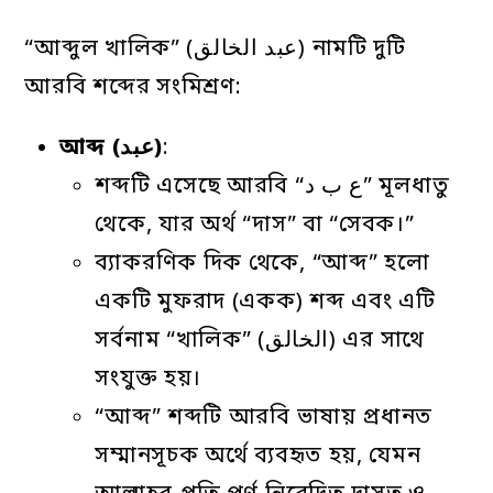
“আব্দুল খালিক” (عبد الخالق) নামটি দুটি
আরবি শব্দের সংমিশ্রণ:
আব্দ
(عبد)
:
শব্দটি এসেছে আরবি “ع ب د” মূলধাতু
থেকে, যার অর্থ “দাস” বা “সেবক।”
ব্যাকরণিক দিক থেকে, “আব্দ” হলো
একটি মুফরাদ (একক) শব্দ এবং এটি
সর্বনাম “খালিক” (الخالق) এর সাথে
সংযুক্ত হয়।
“আব্দ” শব্দটি আরবি ভাষায় প্রধানত
সম্মানসূচক অর্থে ব্যবহৃত হয়, যেমন