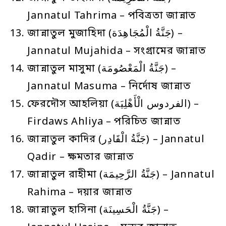
Jannatul Tahrima – পবিত্রতা জান্নাত
জান্নাতুল মুজাহিদা (جَنَّةُ الْمُجَاهِدَة) –
Jannatul Mujahida – সংগ্রামের জান্নাত
জান্নাতুল মাসুমা (جَنَّةُ الْمَعْصُومَة) –
Jannatul Masuma – নির্দোষ জান্নাত
ফেরদৌস আহলিয়া (الفردوس الْأَهْلِيَة) –
Firdaws Ahliya – পরিচিত জান্নাত
জান্নাতুল কাদির (جَنَّةُ الْقَادِر) – Jannatul
Qadir – ক্ষমতার জান্নাত
জান্নাতুল রাহীমা (جَنَّةُ الرَّحِيمَة) – Jannatul
Rahima – দয়ার জান্নাত
জান্নাতুল হাসিনা (جَنَّةُ الْحَسِينَة) –