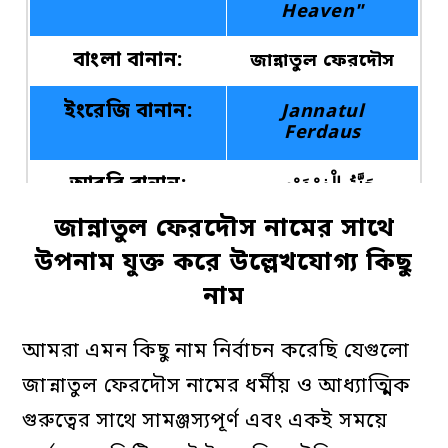
Heaven"
বাংলা বানান:
জান্নাতুল ফেরদৌস
ইংরেজি বানান:
Jannatul
Ferdaus
আরবি বানান:
جَنَّةُ الْفِرْدَوْس
জান্নাতুল
ফেরদৌস
নামের
সাথে
এটি কি ইসলামিক
হ্যাঁ
নাম
উপনাম
যুক্ত
করে
উল্লেখযোগ্য কিছু
নাম
আমরা এমন কিছু নাম নির্বাচন করেছি যেগুলো
জান্নাতুল ফেরদৌস নামের ধর্মীয় ও আধ্যাত্মিক
গুরুত্বের সাথে সামঞ্জস্যপূর্ণ এবং একই সময়ে