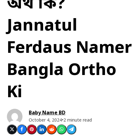
অর্থ কি?
Jannatul
Ferdaus Namer
Bangla Ortho
Ki
Baby Name BD
October 4, 2024
•
2 minute read
Post
Share
Share
Share
Post
Share
Share
on
on
on
on
on
via
via