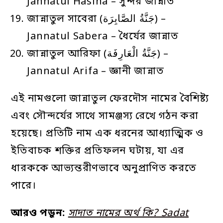
Jannatul Hasina – সুন্দর জান্নাত
জান্নাতুল সাবেরা (جَنَّةُ الصَّابِرَة) –
Jannatul Sabera – ধৈর্যের জান্নাত
জান্নাতুল আরিফা (جَنَّةُ الْعَارِفَة) –
Jannatul Arifa – জ্ঞানী জান্নাত
এই নামগুলো জান্নাতুল ফেরদৌস নামের বৈশিষ্ট্য
এবং সৌন্দর্যের সাথে সামঞ্জস্য রেখে গঠন করা
হয়েছে। প্রতিটি নাম এক ধরনের আধ্যাত্মিক ও
ইতিবাচক শক্তির প্রতিফলন ঘটায়, যা এর
ধারককে আভ্যন্তরীণভাবে অনুপ্রাণিত করতে
পারে।
আরও পড়ুন:
সাদাত নামের অর্থ কি? Sadat