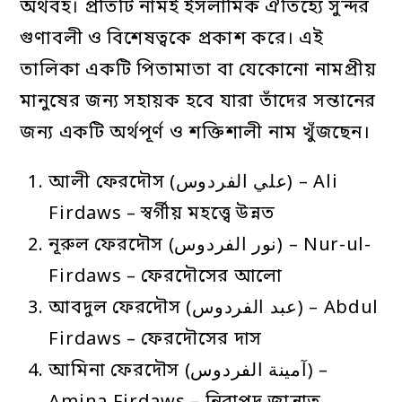
অর্থবহ। প্রতিটি নামই ইসলামিক ঐতিহ্যে সুন্দর
গুণাবলী ও বিশেষত্বকে প্রকাশ করে। এই
তালিকা একটি পিতামাতা বা যেকোনো নামপ্রীয়
মানুষের জন্য সহায়ক হবে যারা তাঁদের সন্তানের
জন্য একটি অর্থপূর্ণ ও শক্তিশালী নাম খুঁজছেন।
আলী ফেরদৌস (علي الفردوس) – Ali
Firdaws – স্বর্গীয় মহত্ত্বে উন্নত
নূরুল ফেরদৌস (نور الفردوس) – Nur-ul-
Firdaws – ফেরদৌসের আলো
আবদুল ফেরদৌস (عبد الفردوس) – Abdul
Firdaws – ফেরদৌসের দাস
আমিনা ফেরদৌস (آمينة الفردوس) –