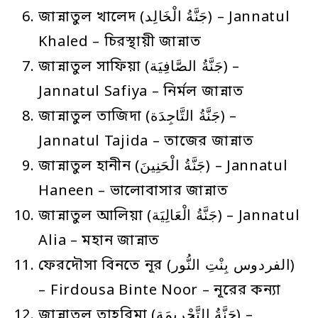
জান্নাতুল খালেদ (جَنَّةُ الْخَالِد) – Jannatul
Khaled – চিরস্থায়ী জান্নাত
জান্নাতুল সাফিয়া (جَنَّةُ الصَّافِيَة) –
Jannatul Safiya – নির্মল জান্নাত
জান্নাতুল তাজিদা (جَنَّةُ التَّاجِدَة) –
Jannatul Tajida – তাজের জান্নাত
জান্নাতুল হানীন (جَنَّةُ الْحَنِينَ) – Jannatul
Haneen – ভালোবাসার জান্নাত
জান্নাতুল আলিয়া (جَنَّةُ الْعَالِيَة) – Jannatul
Alia – মহান জান্নাত
ফেরদৌসা বিনতে নূর (الفردوس بِنْتِ النُّور)
– Firdousa Binte Noor – নূরের কন্যা
জান্নাতুল তাহরিমা (جَنَّةُ التَّحْرِيمَة) –