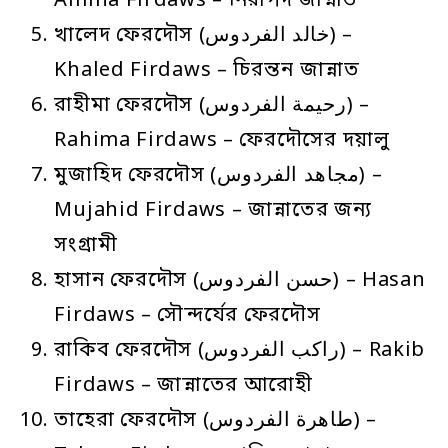
Amina Firdaws – নিরাপদ জান্নাত
খালেদ ফেরদৌস (خالد الفردوس) –
Khaled Firdaws – চিরন্তন জান্নাত
রাহীমা ফেরদৌস (رحيمة الفردوس) –
Rahima Firdaws – ফেরদৌসের দয়ালু
মুজাহিদ ফেরদৌস (مجاهد الفردوس) –
Mujahid Firdaws – জান্নাতের জন্য
সংগ্রামী
হাসান ফেরদৌস (حسن الفردوس) – Hasan
Firdaws – সৌন্দর্যের ফেরদৌস
রাকিব ফেরদৌস (راكب الفردوس) – Rakib
Firdaws – জান্নাতের আরোহী
তাহেরা ফেরদৌস (طاهرة الفردوس) –